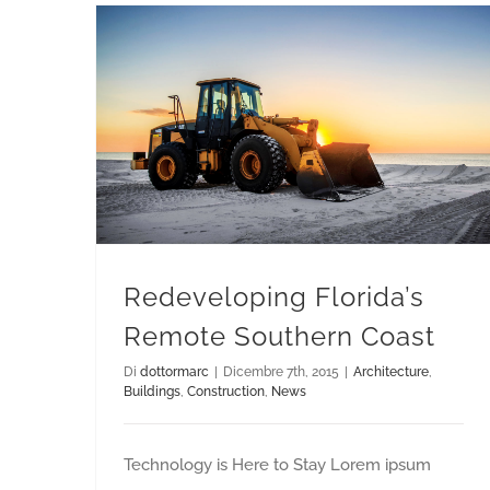
Redeveloping Florida’s Remote Southern Coast
Redeveloping Florida’s
Remote Southern Coast
Di
dottormarc
|
Dicembre 7th, 2015
|
Architecture
,
Buildings
,
Construction
,
News
Technology is Here to Stay Lorem ipsum