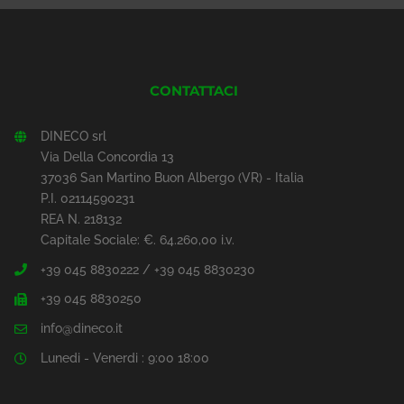
CONTATTACI
DINECO srl
Via Della Concordia 13
37036 San Martino Buon Albergo (VR) - Italia
P.I. 02114590231
REA N. 218132
Capitale Sociale: €. 64.260,00 i.v.
+39 045 8830222 / +39 045 8830230
+39 045 8830250
info@dineco.it
Lunedi - Venerdi : 9:00 18:00