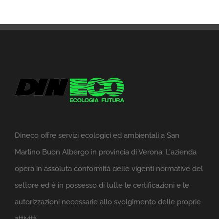
Dineco offre servizi ecologici ed ambientali a San
Martino Buon Albergo in provincia di Verona. L'azienda
opera in assoluta conformità delle vigenti normative del
settore ed è in possesso di tutte le certificazioni e le
autorizzazioni necessarie allo svolgimento delle proprie
attività